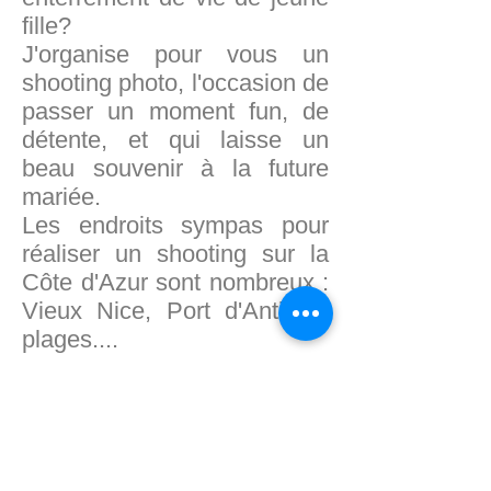
fille?
J'organise pour vous un
shooting photo, l'occasion de
passer un moment fun, de
détente, et qui laisse un
beau souvenir à la future
mariée.
Les endroits sympas pour
réaliser un shooting sur la
Côte d'Azur sont nombreux :
Vieux Nice, Port d'Antibes,
plages....
Le tarif d'un shooting EVJF
commence à 190 euros.
N'hésitez pas à me contacter
pour plus de
renseignements.