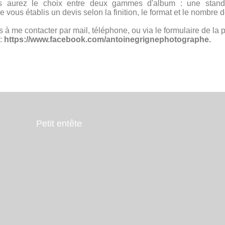
us aurez le choix entre deux gammes d'album : une stan
e vous établis un devis selon la finition, le format et le nombre
s à me contacter par mail, téléphone, ou via le formulaire de la 
 :
https://www.facebook.com/antoinegrignephotographe.
tibes, Nice, Cannes, Grasse, Côte d'azur, Alpes-maritimes 06,
com
Petit entête