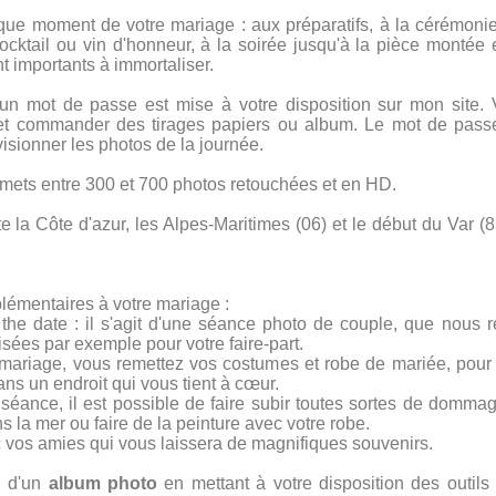
que moment de votre mariage : aux préparatifs, à la cérémonie c
cktail ou vin d'honneur, à la soirée jusqu'à la pièce montée e
t importants à immortaliser.
un mot de passe est mise à votre disposition sur mon site. 
s et commander des tirages papiers ou album. Le mot de pass
 visionner les photos de la journée.
remets entre 300 et 700 photos retouchées et en HD.
e la Côte d'azur, les Alpes-Maritimes (06) et le début du Var (8
émentaires à votre mariage :
 the date : il s'agit d'une séance photo de couple, que nous 
isées par exemple pour votre faire-part.
re mariage, vous remettez vos costumes et robe de mariée, pou
ns un endroit qui vous tient à cœur.
 séance, il est possible de faire subir toutes sortes de domm
 la mer ou faire de la peinture avec votre robe.
 vos amies qui vous laissera de magnifiques souvenirs.
n d'un
album photo
en mettant à votre disposition des outil