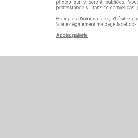
photos qui y seront publiées. Vo
professionnels. Dans ce dernier cas, j
Pour plus d'informations, n'hésitez pa
Visitez également ma page facebook
Accès galerie
© Antoine Grigné Photographe de mariage Valbonne, An
Var 83 / Tél: 06.07.83.82.22. /
antoinegrigne@hotmail.