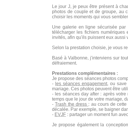
Le jour J, je peux être présent à cha
photos de couple et de groupe, au co
choisir les moments qui vous semblen
Une galerie en ligne sécurisée par 
télécharger les fichiers numérique
invités, afin qu'ils puissent eux aussi
Selon la prestation choisie, je vous 
Basé à Valbonne, j'interviens sur tout
défraiement.
Prestations complémentaires :
Je propose des séances photos compl
-
les séances engagement
, ou save
mariage. Ces photos peuvent être util
- les séances day after : après vot
temps que le jour de votre mariage, da
-
Trash the dress
: au cours de cette
décalée. Par exemple, se baigner dans
-
EVJF
: partager un moment fun avec
Je propose également la conceptio