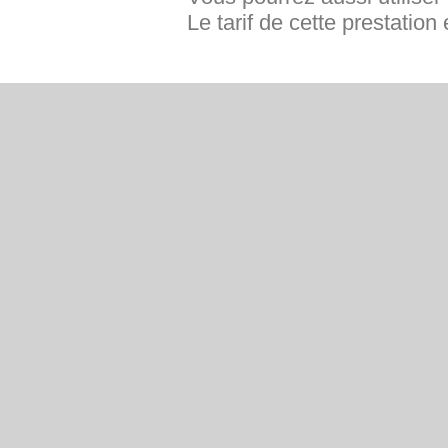
Le tarif de cette prestation
© Antoine Grigné Photographe de mariage Valbonne, An
Var 83 / Tél: 06.07.83.82.22. /
antoinegrigne@hotmail.