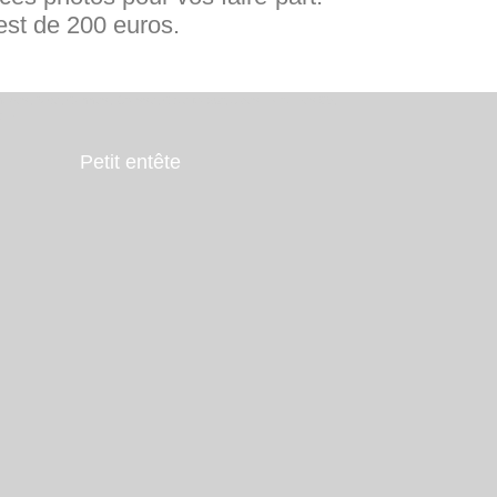
 est de 200 euros.
tibes, Nice, Cannes, Grasse, Côte d'azur, Alpes-maritimes 06,
com
Petit entête