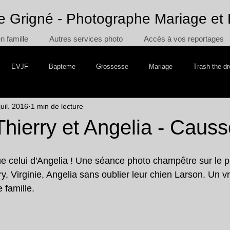
e Grigné - Photographe Mariage et 
 famille
Autres services photo
Accès à vos reportages
EVJF
Bapteme
Grossesse
Mariage
Trash the d
juil. 2016
1 min de lecture
 the Cake
Voyage
 Thierry et Angelia - Causs
e celui d'Angelia ! Une séance photo champêtre sur le p
y, Virginie, Angelia sans oublier leur chien Larson. Un 
e famille.