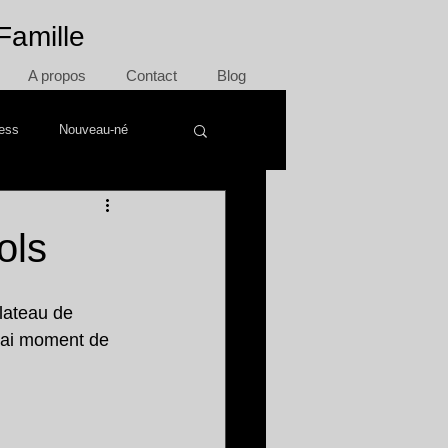
Famille
A propos
Contact
Blog
ress
Nouveau-né
ols
lateau de 
vrai moment de 