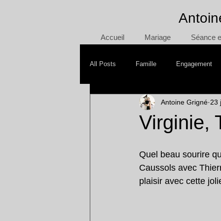
Antoin
Accueil
Mariage
Séance en
All Posts
Famille
Engagement
Antoine Grigné
23 
Mère/Fille
Day After
Smash
Virginie,
Quel beau sourire qu
Caussols avec Thierr
plaisir avec cette joli