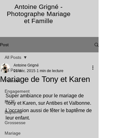
Antoine Grigné -
Photographe Mariage
et Famille
Post
All Posts
Antoine Grigné
All Posts
21 déc. 2015
1 min de lecture
Mariage de Tony et Karen
Famille
Engagement
Super ambiance pour le mariage de 
EVJF
Tony et Karen, sur Antibes et Valbonne. 
L'occasion aussi de fêter le baptême de 
Bapteme
leur enfant.
Grossesse
Mariage