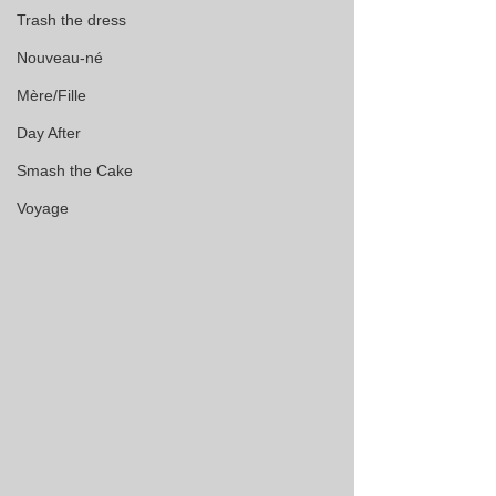
Trash the dress
Nouveau-né
Mère/Fille
Day After
Smash the Cake
Voyage