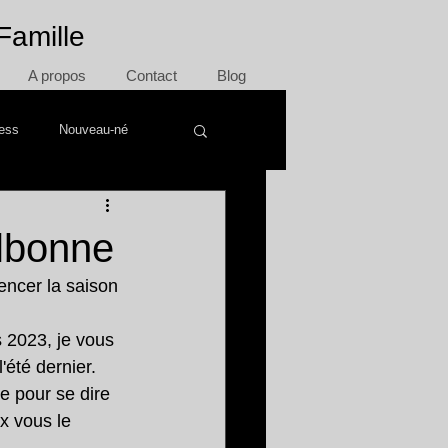
Famille
A propos
Contact
Blog
ress
Nouveau-né
albonne
ncer la saison 
 2023, je vous 
'été dernier.
e pour se dire 
x vous le 