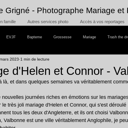
e Grigné - Photographe Mariage et 
 famille
Autres services photo
Accès à vos reportages
EVJF
Bapteme
Grossesse
Mariage
Trash the d
mars 2023
1 min de lecture
 the Cake
Voyage
ge d'Helen et Connor - V
à là, et dans quelques semaines va véritablement comme
 nouvelles journées riches en émotions sur les mariages
le très joli mariage d'Helen et Connor, qui s'est déroulé l
ent tous les deux d'Angleterre, et ils ont choisi Valbonn
, Valbonne est une ville véritablement Anglophile, je peu