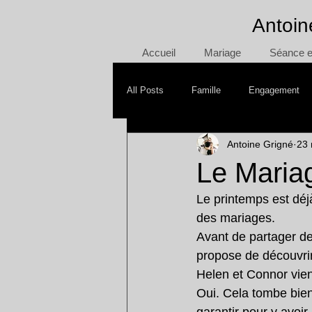
Antoin
Accueil
Mariage
Séance en
All Posts
Famille
Engagement
Antoine Grigné
23 
Mère/Fille
Day After
Smash
Le Maria
Le printemps est déj
des mariages.
Avant de partager de
propose de découvrir 
Helen et Connor vienn
Oui. Cela tombe bien