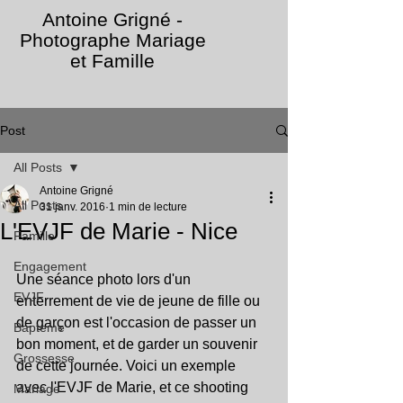
Antoine Grigné -
Photographe Mariage
et Famille
Post
All Posts
Antoine Grigné
All Posts
31 janv. 2016
1 min de lecture
L'EVJF de Marie - Nice
Famille
Engagement
Une séance photo lors d'un 
EVJF
enterrement de vie de jeune de fille ou 
de garçon est l'occasion de passer un 
Bapteme
bon moment, et de garder un souvenir 
Grossesse
de cette journée. Voici un exemple 
avec l'EVJF de Marie, et ce shooting 
Mariage