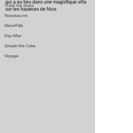
qui a eu lieu dans une magnifique villa 
Trash the dress
sur les hauteurs de Nice.
Nouveau-né
Mère/Fille
Day After
Smash the Cake
Voyage