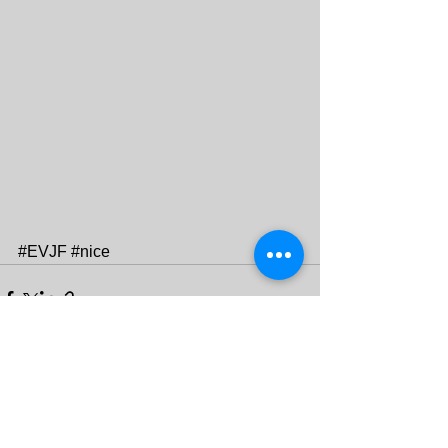
#EVJF
#nice
Voir tout
Posts récents