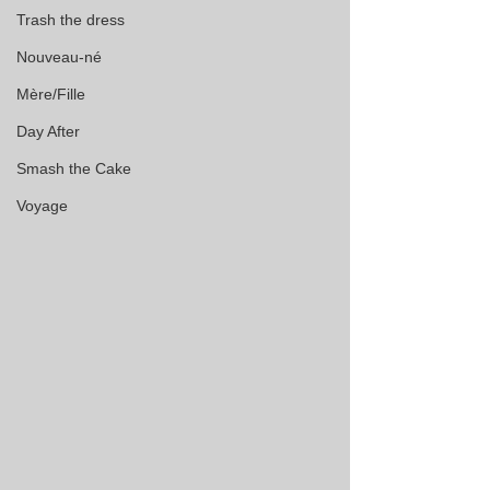
Trash the dress
Nouveau-né
Mère/Fille
Day After
Smash the Cake
Voyage