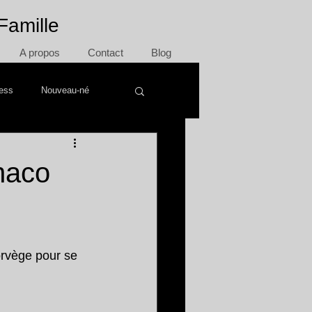
Famille
A propos
Contact
Blog
ress
Nouveau-né
naco
rvège pour se 