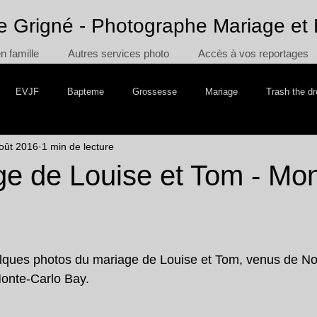
e Grigné - Photographe Mariage et 
 famille
Autres services photo
Accès à vos reportages
EVJF
Bapteme
Grossesse
Mariage
Trash the d
oût 2016
1 min de lecture
 the Cake
Voyage
ge de Louise et Tom - Mo
elques photos du mariage de Louise et Tom, venus de No
Monte-Carlo Bay.