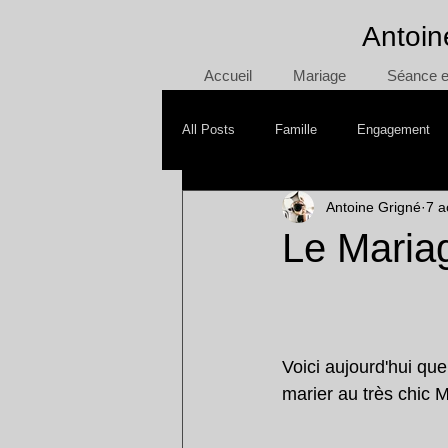
Antoin
Accueil
Mariage
Séance en
All Posts
Famille
Engagement
Antoine Grigné
7 a
Mère/Fille
Day After
Smash
Le Maria
Voici aujourd'hui qu
marier au très chic 