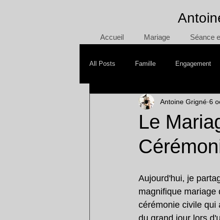
Antoin
Accueil
Mariage
Séance en
All Posts
Famille
Engagement
Antoine Grigné
6 o
Mère/Fille
Day After
Smash
Le Maria
Cérémoni
Aujourd'hui, je part
magnifique mariage que
cérémonie civile qui 
du grand jour lors d'