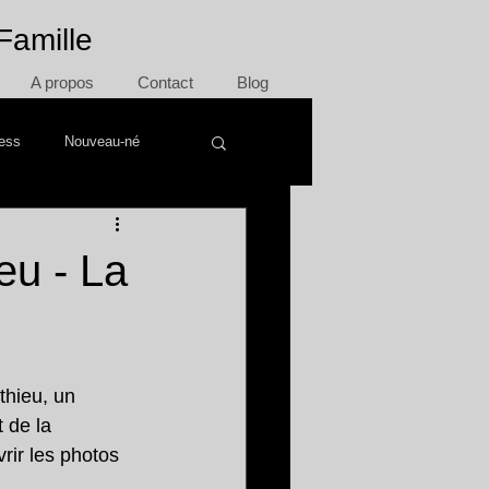
Famille
A propos
Contact
Blog
ress
Nouveau-né
eu - La
thieu, un 
 de la 
vrir les photos 