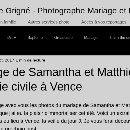
e Grigné - Photographe Mariage et 
 famille
Autres services photo
Accès à vos reportages
EVJF
Bapteme
Grossesse
Mariage
Trash the d
ct. 2017
1 min de lecture
 the Cake
Voyage
ge de Samantha et Matthi
e civile à Vence
age avec vous les photos du mariage de Samantha et Mat
 j'ai eu la plaisir d'immortaliser cet été. Voici un extrait
a eu lieu à Vence, la veille du jour J. Je vous ferai décou
un prochain post.