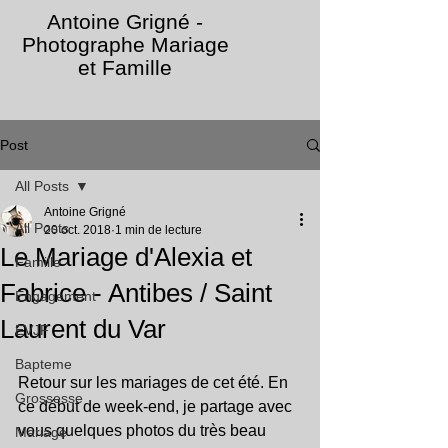
Antoine Grigné -
Photographe Mariage
et Famille
Post
All Posts
Antoine Grigné
All Posts
20 oct. 2018
1 min de lecture
Le Mariage d'Alexia et
Famille
Fabrice - Antibes / Saint
Engagement
Laurent du Var
EVJF
Bapteme
Retour sur les mariages de cet été. En 
Grossesse
ce début de week-end, je partage avec 
vous quelques photos du très beau 
Mariage