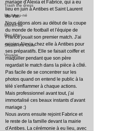
mariage d'Alexia et Fabrice, qui a eu 
Trash the dress
lieu en juin à Antibes et Saint Laurent 
Nouveau-né
du Var.
Nous étions alors au début de la coupe 
Mère/Fille
du monde de football et l'équipe de 
Day After
France jouait son premier match. J'ai 
rejoins Alexia chez elle à Antibes pour 
Smash the Cake
ses préparatifs. Elle se faisait coiffer et 
Voyage
maquiller pendant que son père 
regardait le match dans la pièce à côté. 
Pas facile de se concentrer sur les 
photos quand on entend le public à la 
télé s'enflammer à chaque actions. 
Mais professionnel avant tout, j'ai 
immortalisé ces beaux instants d'avant 
mariage :)
Nous avons ensuite rejoint Fabrice et 
le reste de la famille devant la mairie 
d'Antibes. La cérémonie à eu lieu, avec 