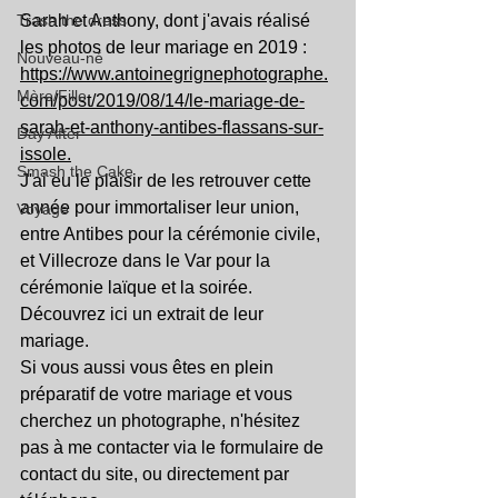
Trash the dress
Sarah et Anthony, dont j'avais réalisé 
les photos de leur mariage en 2019 : 
Nouveau-né
https://www.antoinegrignephotographe.
Mère/Fille
com/post/2019/08/14/le-mariage-de-
sarah-et-anthony-antibes-flassans-sur-
Day After
issole.
Smash the Cake
J'ai eu le plaisir de les retrouver cette 
année pour immortaliser leur union, 
Voyage
entre Antibes pour la cérémonie civile, 
et Villecroze dans le Var pour la 
cérémonie laïque et la soirée.
Découvrez ici un extrait de leur 
mariage.
Si vous aussi vous êtes en plein 
préparatif de votre mariage et vous 
cherchez un photographe, n'hésitez 
pas à me contacter via le formulaire de 
contact du site, ou directement par 