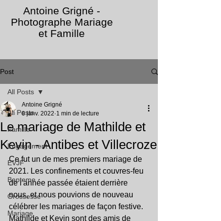
Antoine Grigné -
Photographe Mariage
et Famille
Post
All Posts
Antoine Grigné
All Posts
8 janv. 2022
1 min de lecture
Le mariage de Mathilde et
Famille
Kevin - Antibes et Villecroze
Engagement
Ce fut un de mes premiers mariage de 
EVJF
2021. Les confinements et couvres-feu 
Bapteme
de l'année passée étaient derrière 
nous, et nous pouvions de nouveau 
Grossesse
célébrer les mariages de façon festive.
Mariage
Mathilde et Kevin sont des amis de 