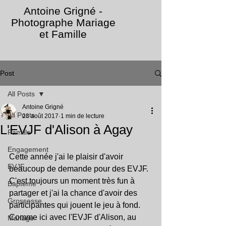
Antoine Grigné -
Photographe Mariage
et Famille
Post
All Posts
Antoine Grigné
All Posts
28 août 2017
1 min de lecture
L'EVJF d'Alison à Agay
Famille
Engagement
Cette année j'ai le plaisir d'avoir 
EVJF
beaucoup de demande pour des EVJF. 
C'est toujours un moment très fun à 
Bapteme
partager et j'ai la chance d'avoir des 
Grossesse
participantes qui jouent le jeu à fond. 
Comme ici avec l'EVJF d'Alison, au 
Mariage