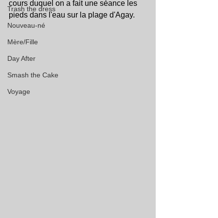
cours duquel on a fait une séance les 
Trash the dress
pieds dans l'eau sur la plage d'Agay.
Nouveau-né
Mère/Fille
Day After
Smash the Cake
Voyage